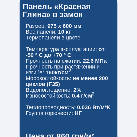
Панель «Красная
Глина» в замок
Размер:
975 x 600 мм
Вес панели:
10 кг
Термопанели в цвете
Температура эксплуатации:
от
-50 ° С до +70 ° С
Прочность на сжатии:
22.6 МПа
Прочность при растяжении и
2
изгибе:
160кг/см
Морозостойкость:
не менее 200
циклов (F35)
Водопоглощение:
2%
2
Износостойкость:
0.4 г/см
Теплопроводность:
0.036 Вт/м*К
Группа горючести:
НГ
Цена от 860 грн/м²