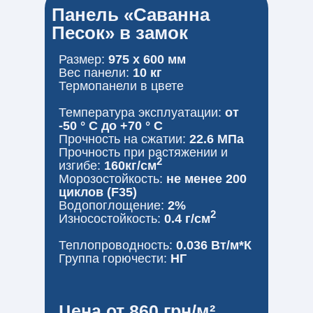
Панель «Саванна
Песок» в замок
Размер:
975 x 600 мм
Вес панели:
10 кг
Термопанели в цвете
Температура эксплуатации:
от
-50 ° С до +70 ° С
Прочность на сжатии:
22.6 МПа
Прочность при растяжении и
2
изгибе:
160кг/см
Морозостойкость:
не менее 200
циклов (F35)
Водопоглощение:
2%
2
Износостойкость:
0.4 г/см
Теплопроводность:
0.036 Вт/м*К
Группа горючести:
НГ
Цена от 860 грн/м²