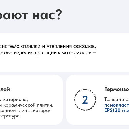
рают нас?
система отделки и утепления фасадов,
основе изделия фасадных материалов –
слой
Термоизо
2
ь материала,
Толщина от
и керамической плитки.
пенопласт
венной глины, которая
EPS120 и 
пературе.