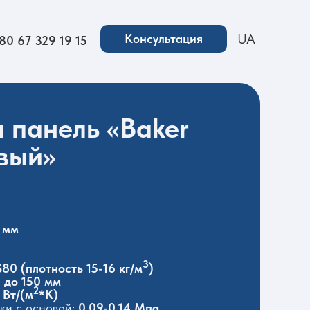
UA
Консультация
80 67 329 19 15
 панель «Baker
евый»
 мм
3
80 (плотность 15-16 кг/м
)
 до 150 мм
2
 Вт/(м
*К)
ки с основой:
0,09-0.14 Мпа