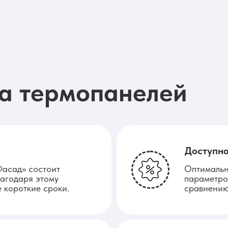
а термопанелей
Доступна
Фасад» состоит
Оптимальн
лагодаря этому
параметро
 короткие сроки.
сравнению