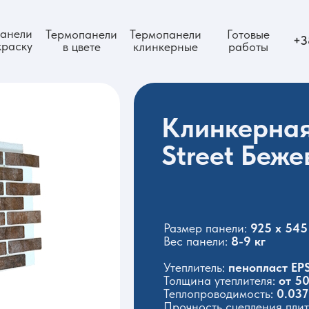
анели
Термопанели
Термопанели
Готовые
+3
краску
в цвете
клинкерные
работы
Клинкерная
Street Беж
Размер панели:
925 x 545
Вес панели:
8-9 кг
Утеплитель:
пенопласт EPS
Толщина утеплителя:
от 50
Теплопроводимость:
0.037
Прочность сцепления плит