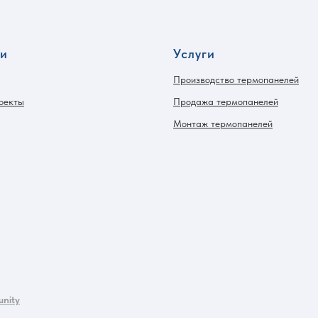
ли
Услуги
Производство термопанелей
оекты
Продажа термопанелей
Монтаж термопанелей
nity