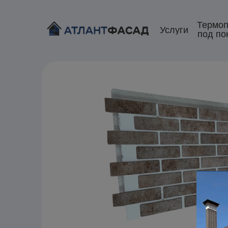
Термоп
Услуги
под по