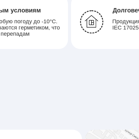
ным условиям
Долгове
бую погоду до -10°C.
Продукция
аются герметиком, что
IEC 17025
к перепадам