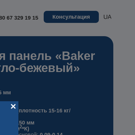
UA
Консультация
80 67 329 19 15
я панель «Baker
етло-бежевый»
5 мм
PS80 (плотность 15-16 кг/
 50 до 150 мм
2
37 Вт/(м
*К)
итки с основой:
0,09-0.14