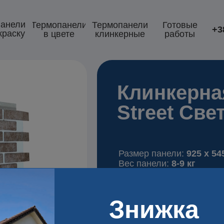
анели
Термопанели
Термопанели
Готовые
+3
краску
в цвете
клинкерные
работы
Клинкерна
Street Св
Размер панели:
925 x 54
Вес панели:
8-9 кг
Утеплитель:
пенопласт E
3
м
)
Знижка
Толщина утеплителя:
от
Теплопроводимость:
0.0
Прочность сцепления пл