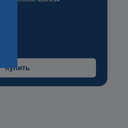
рн/
Купить