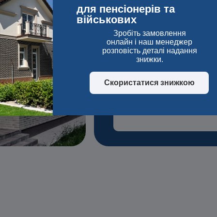
для пенсіонерів та
Мпа
військових
Зробіть замовлення
онлайн і наш менеджер
розповість деталі надання
Цена от 1100 г
знижки.
м²
Скористатися знижкою