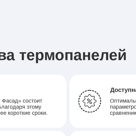
ва термопанелей
Доступн
 Фасад» состоит
Оптималь
 Благодаря этому
параметро
ее короткие сроки.
сравнени