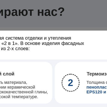
ирают нас?
ая система отделки и утепления
 «2 в 1». В основе изделия фасадных
из 2-х слоев:
й слой
Термоиз
2
ть материала,
Толщина о
нии керамической
пеноплас
сококачественной глины,
EPS120 и
сокой температуре.