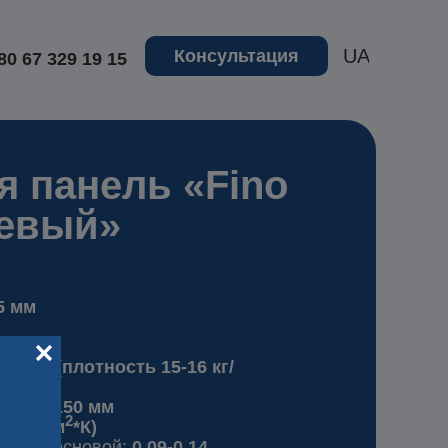
UA
Консультация
80 67 329 19 15
я панель «Fino
жевый»
5 мм
PS80 (плотность 15-16 кг/
 50 до 150 мм
2
37 Вт/(м
*К)
итки с основой:
0,09-0.14