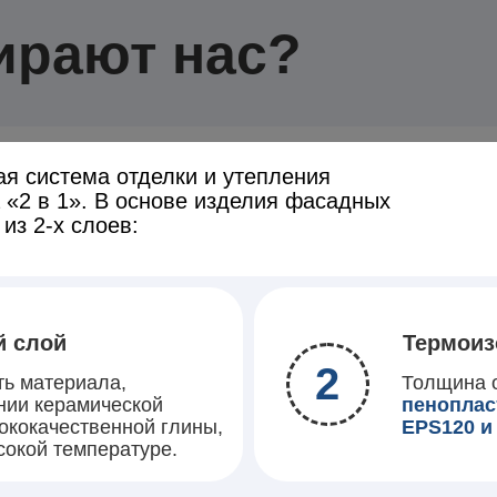
ирают нас?
ая система отделки и утепления
 «2 в 1». В основе изделия фасадных
из 2-х слоев:
й слой
Термоиз
2
ть материала,
Толщина о
нии керамической
пеноплас
сококачественной глины,
EPS120 и
сокой температуре.