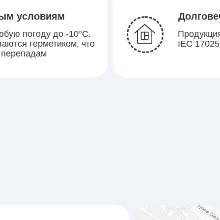
ным условиям
Долгове
бую погоду до -10°C.
Продукция
аются герметиком, что
IEC 17025
к перепадам