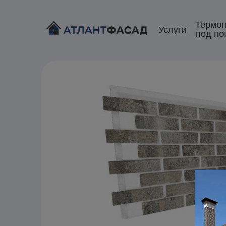
Термоп
Услуги
под по