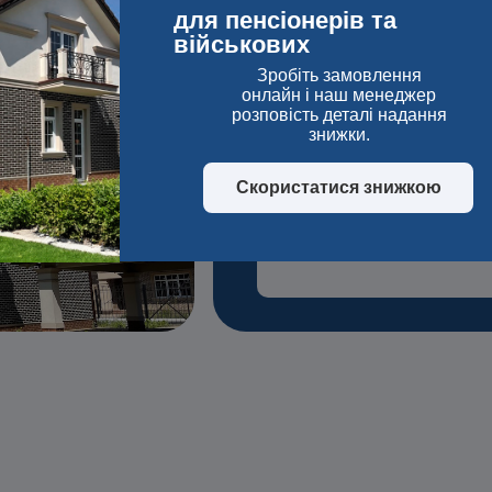
для пенсіонерів та
Мпа
військових
Зробіть замовлення
онлайн і наш менеджер
розповість деталі надання
Цена от 1100 г
знижки.
м²
Скористатися знижкою