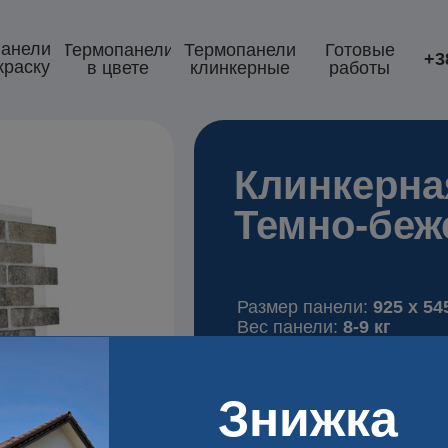
анели
Термопанели
Термопанели
Готовые
+3
краску
в цвете
клинкерные
работы
Клинкерна
Темно-бе
Размер панели:
925 x 54
Вес панели:
8-9 кг
Утеплитель:
пенопласт E
3
м
)
Знижка
Толщина утеплителя:
от
Теплопроводимость:
0.0
Прочность сцепления пл