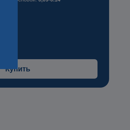
рн/
Купить