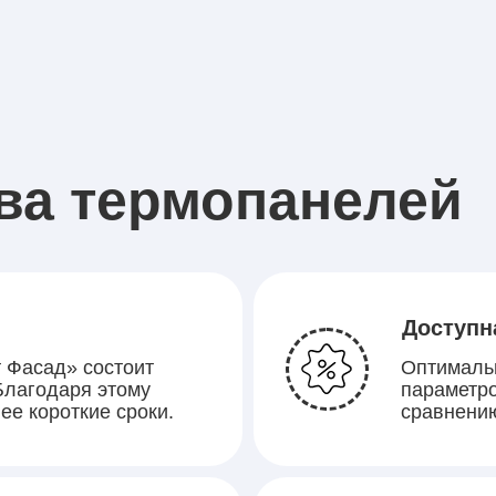
ва термопанелей
Доступн
 Фасад» состоит
Оптималь
 Благодаря этому
параметро
ее короткие сроки.
сравнени