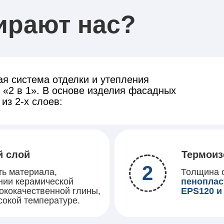
ирают нас?
ая система отделки и утепления
 «2 в 1». В основе изделия фасадных
из 2-х слоев:
й слой
Термоиз
2
ть материала,
Толщина о
нии керамической
пеноплас
сококачественной глины,
EPS120 и
сокой температуре.