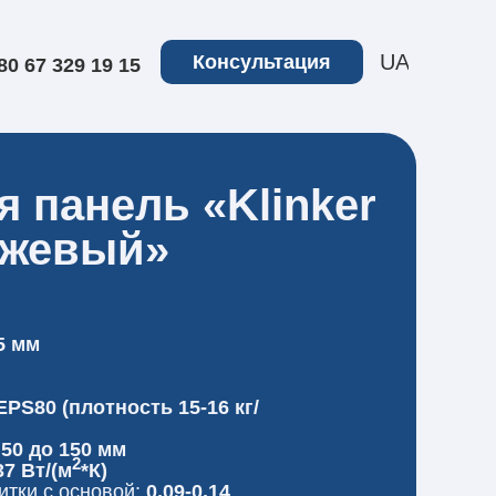
UA
Консультация
80 67 329 19 15
 панель «Klinker
нжевый»
5 мм
PS80 (плотность 15-16 кг/
 50 до 150 мм
2
37 Вт/(м
*К)
итки с основой:
0,09-0.14