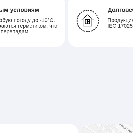
ным условиям
Долгове
бую погоду до -10°C.
Продукция
аются герметиком, что
IEC 17025
к перепадам