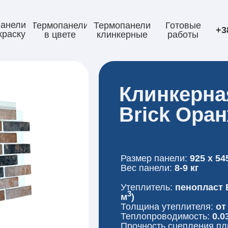
анели
Термопанели
Термопанели
Готовые
+3
краску
в цвете
клинкерные
работы
Клинкерная
Brick Ора
Размер панели:
925 x 54
Вес панели:
8-9 кг
Утеплитель:
пенопласт E
3
м
)
Толщина утеплителя:
от
Теплопроводимость:
0.0
Прочность сцепления пл