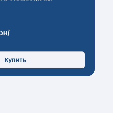
рн/
Купить