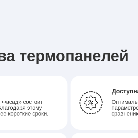
ва термопанелей
Доступн
 Фасад» состоит
Оптималь
 Благодаря этому
параметро
ее короткие сроки.
сравнени