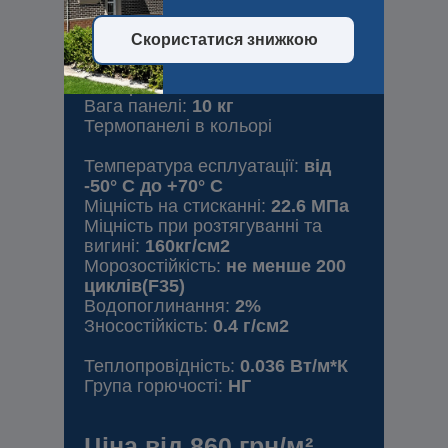
Панель «Вулкан» в
Скористатися знижкою
замок
Розмір:
975x600 мм
Вага панелі:
10 кг
Термопанелі в кольорі
Температура есплуатації:
від
-50° С до +70° С
Міцність на стисканні:
22.6 МПа
Міцність при розтягуванні та
вигині:
160кг/см2
Морозостійкість:
не менше 200
циклів(F35)
Водопоглинання:
2%
Зносостійкість:
0.4 г/см2
Теплопровідність:
0.036 Вт/м*К
Група горючості:
НГ
Ціна від 860 грн/м²