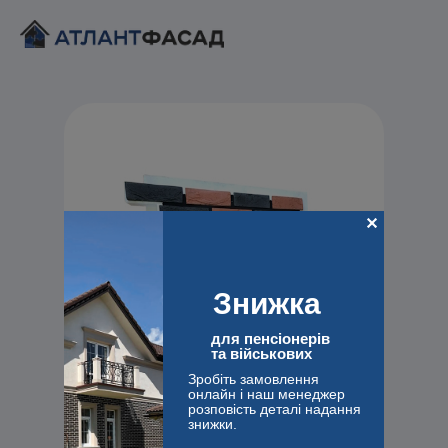
Знижка
для пенсіонерів
та військових
Зробіть замовлення
онлайн і наш менеджер
розповість деталі надання
знижки.